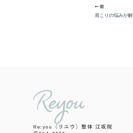
前
肩こりの悩みが解
Re:you（リユウ）整体 江坂院
〒564-0052