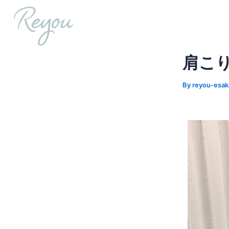
内
投
容
稿
を
ナ
ス
ビ
肩こ
キ
ゲ
ッ
ー
プ
シ
By
reyou-esa
ョ
ン